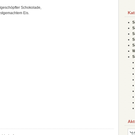
dgeschöpfter Schokolade,
Kat
bstgemachtem Eis.
S
S
S
S
S
W
S
Akt