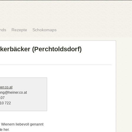
nds
Rezepte
Schokomaps
ckerbäcker (Perchtoldsdorf)
er.co.at
ung@heiner.co.at
107
 10 722
 Wienern liebevoll genannt
te her.