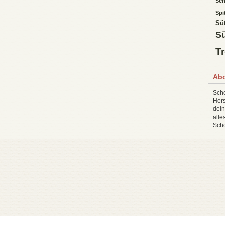
Sch
Spi
Sü
Sü
T
Ab
Scho
Hers
dein
all
Sch