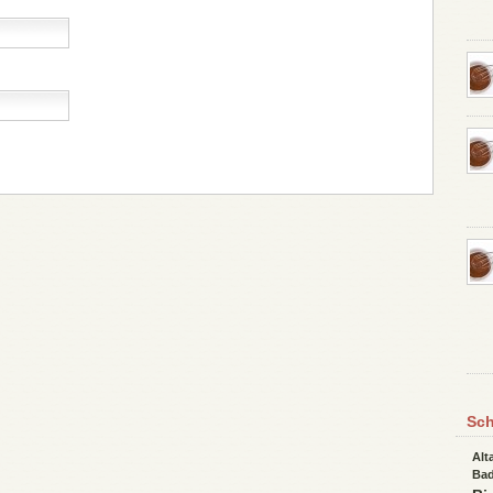
Sch
Alt
Bad