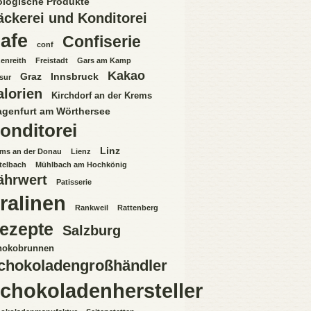
ologische Produkte
äckerei und Konditorei
afe
Confiserie
conf
enreith
Freistadt
Gars am Kamp
Kakao
Graz
Innsbruck
sur
alorien
Kirchdorf an der Krems
agenfurt am Wörthersee
onditorei
Linz
ms an der Donau
Lienz
telbach
Mühlbach am Hochkönig
ährwert
Patisserie
ralinen
Rankweil
Rattenberg
ezepte
Salzburg
hokobrunnen
chokoladengroßhändler
chokoladenhersteller