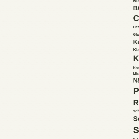
Bi
B
C
Enz
Gla
K
Kl
K
Kre
Mis
N
P
R
sc
S
S