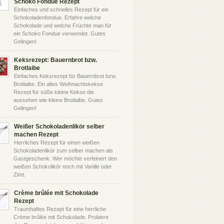
Schoko Fondue Rezept
Einfaches und schnelles Rezept für ein
Schokoladenfondue. Erfahre welche
Schokolade und welche Früchte man für
ein Schoko Fondue verwendet. Gutes
Gelingen!
Keksrezept: Bauernbrot bzw.
Brotlaibe
Einfaches Keksrezept für Bauernbrot bzw.
Brotlaibe. Ein altes Weihnachtskekse
Rezept für süße kleine Kekse die
aussehen wie kleine Brotlaibe. Gutes
Gelingen!
Weißer Schokoladenlikör selber
machen Rezept
Herrliches Rezept für einen weißen
Schokoladenlikör zum selber machen als
Gastgeschenk. Wer möchte verfeinert den
weißen Schokolikör noch mit Vanille oder
Zimt.
Crème brûlée mit Schokolade
Rezept
Traumhaftes Rezept für eine herrliche
Crème brûlée mit Schokolade. Probiere