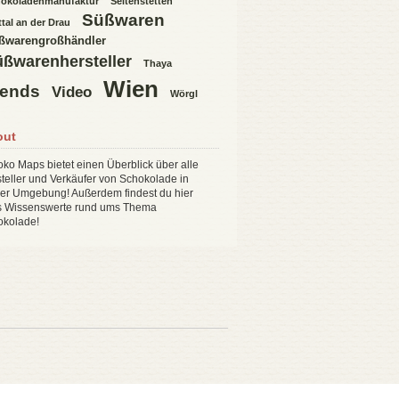
okoladenmanufaktur
Seitenstetten
Süßwaren
ttal an der Drau
ßwarengroßhändler
ßwarenhersteller
Thaya
Wien
rends
Video
Wörgl
out
ko Maps bietet einen Überblick über alle
teller und Verkäufer von Schokolade in
er Umgebung! Außerdem findest du hier
es Wissenswerte rund ums Thema
okolade!