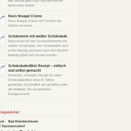
das Rezept gleich aus und überrasche
damit deine Gäste!
Nuss Nougat Creme
Nuss Nougat Creme mit Früchten der
Saison servieren ...
Schokotorte mit weißer Schokolade
Backrezept für eine Schokoladentorte mit
weißer Schokolade. Der Tortenboden wird
schön flaumig und kann nach dem Backen
beliebig gefüllt und verziert werden.
Schokoladenlikör Rezept – einfach
und selbst gemacht
Einfaches, schnelles Rezept für einen
Schokoladenlikör ohne Ei. Selbst
gemachter Schokolikör pur genießen oder
mit Vanilleeis. Ein wunderbares
Gastgeschenk!
lagwörter
ach
Bad Kleinkirchheim
 Tatzmannsdorf