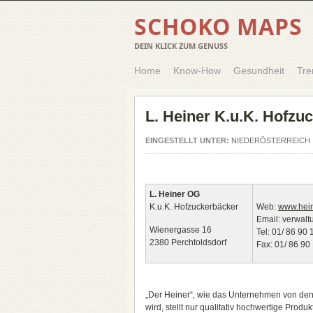
SCHOKO MAPS
DEIN KLICK ZUM GENUSS
Home
Know-How
Gesundheit
Tre
L. Heiner K.u.K. Hofzu
EINGESTELLT UNTER:
NIEDERÖSTERREICH
L. Heiner OG
K.u.K. Hofzuckerbäcker
Web:
www.hein
Email: verwalt
Wienergasse 16
Tel: 01/ 86 90 
2380 Perchtoldsdorf
Fax: 01/ 86 90
„Der Heiner“, wie das Unternehmen von den
wird, stellt nur qualitativ hochwertige Produk