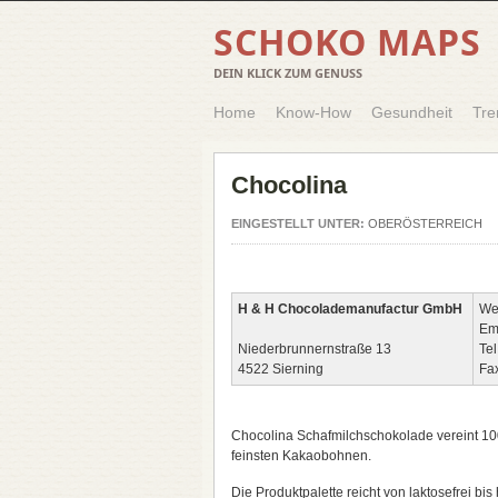
SCHOKO MAPS
DEIN KLICK ZUM GENUSS
Home
Know-How
Gesundheit
Tre
Chocolina
EINGESTELLT UNTER:
OBERÖSTERREICH
H & H Chocolademanufactur GmbH
We
Em
Niederbrunnernstraße 13
Tel
4522 Sierning
Fa
Chocolina Schafmilchschokolade vereint 10
feinsten Kakaobohnen.
Die Produktpalette reicht von laktosefrei bis 