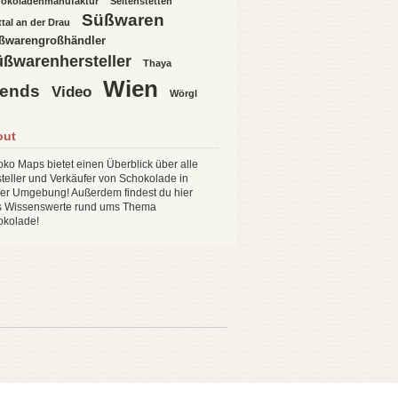
okoladenmanufaktur
Seitenstetten
Süßwaren
ttal an der Drau
ßwarengroßhändler
ßwarenhersteller
Thaya
Wien
rends
Video
Wörgl
out
ko Maps bietet einen Überblick über alle
teller und Verkäufer von Schokolade in
er Umgebung! Außerdem findest du hier
es Wissenswerte rund ums Thema
okolade!