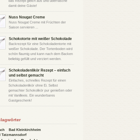
das Rezept gleich aus und überrasche
damit deine Gäste!
Nuss Nougat Creme
Nuss Nougat Creme mit Früchten der
Saison servieren ...
Schokotorte mit weißer Schokolade
Backrezept für eine Schokoladentorte mit
weißer Schokolade. Der Tortenboden wird
schön flaumig und kann nach dem Backen
beliebig gefüllt und verziert werden.
Schokoladenlikör Rezept – einfach
und selbst gemacht
Einfaches, schnelles Rezept für einen
Schokoladenlikör ohne Ei. Selbst
gemachter Schokolikör pur genießen oder
mit Vanilleeis. Ein wunderbares
Gastgeschenk!
lagwörter
ach
Bad Kleinkirchheim
 Tatzmannsdorf