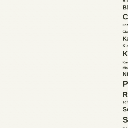
Bi
B
C
Enz
Gla
K
Kl
K
Kre
Mis
N
P
R
sc
S
S