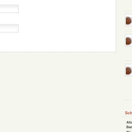
Sch
Alt
Bad