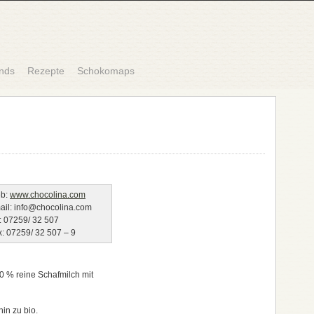
nds
Rezepte
Schokomaps
b:
www.chocolina.com
ail: info@chocolina.com
: 07259/ 32 507
x: 07259/ 32 507 – 9
0 % reine Schafmilch mit
hin zu bio.