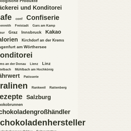
ologische Produkte
äckerei und Konditorei
afe
Confiserie
conf
enreith
Freistadt
Gars am Kamp
Kakao
Graz
Innsbruck
sur
alorien
Kirchdorf an der Krems
agenfurt am Wörthersee
onditorei
Linz
ms an der Donau
Lienz
telbach
Mühlbach am Hochkönig
ährwert
Patisserie
ralinen
Rankweil
Rattenberg
ezepte
Salzburg
hokobrunnen
chokoladengroßhändler
chokoladenhersteller