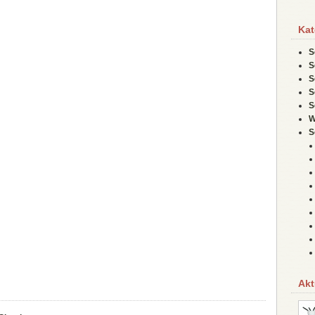
Kat
S
S
S
S
S
W
S
Akt