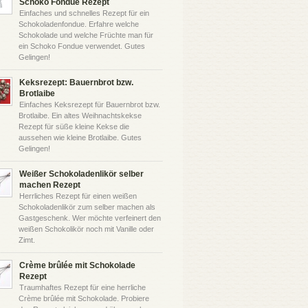
Schoko Fondue Rezept
Einfaches und schnelles Rezept für ein
Schokoladenfondue. Erfahre welche
Schokolade und welche Früchte man für
ein Schoko Fondue verwendet. Gutes
Gelingen!
Keksrezept: Bauernbrot bzw.
Brotlaibe
Einfaches Keksrezept für Bauernbrot bzw.
Brotlaibe. Ein altes Weihnachtskekse
Rezept für süße kleine Kekse die
aussehen wie kleine Brotlaibe. Gutes
Gelingen!
Weißer Schokoladenlikör selber
machen Rezept
Herrliches Rezept für einen weißen
Schokoladenlikör zum selber machen als
Gastgeschenk. Wer möchte verfeinert den
weißen Schokolikör noch mit Vanille oder
Zimt.
Crème brûlée mit Schokolade
Rezept
Traumhaftes Rezept für eine herrliche
Crème brûlée mit Schokolade. Probiere