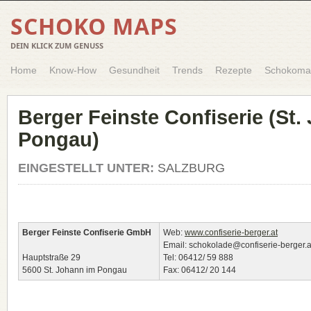
SCHOKO MAPS
DEIN KLICK ZUM GENUSS
Home
Know-How
Gesundheit
Trends
Rezepte
Schokoma
Berger Feinste Confiserie (St.
Pongau)
EINGESTELLT UNTER:
SALZBURG
Berger Feinste Confiserie GmbH
Web:
www.confiserie-berger.at
Email: schokolade@confiserie-berger.a
Hauptstraße 29
Tel: 06412/ 59 888
5600 St. Johann im Pongau
Fax: 06412/ 20 144