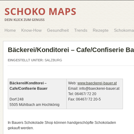
SCHOKO MAPS
DEIN KLICK ZUM GENUSS
Home
Know-How
Gesundheit
Trends
Rezepte
Schokoma
Bäckerei/Konditorei – Cafe/Confiserie B
EINGESTELLT UNTER:
SALZBURG
Bäckerei/Konditorei –
Web:
www.baeckerei-bauer.at
Cafe/Confiserie Bauer
Email: info@baeckerei-bauer.at
Tel: 06467/ 72 20
Dorf 248
Fax: 06467/ 72 20-5
5505 Mühlbach am Hochkönig
In Bauers Schokolade Shop können handgeschöpfte Schokoladen
gekauft werden.